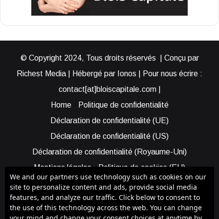
© Copyright 2024, Tous droits réservés | Conçu par
Richest Media | Hébergé par Ionos | Pour nous écrire :
contact[at]bloiscapitale.com |
Home
Politique de confidentialité
Déclaration de confidentialité (UE)
Déclaration de confidentialité (US)
Déclaration de confidentialité (Royaume-Uni)
Mentions légales
Politique de cookies (EU)
We and our partners use technology such as cookies on our
Cookie Policy (AUS)
Cookie Policy (US)
site to personalize content and ads, provide social media
features, and analyze our traffic. Click below to consent to
Qui sommes-nous ?
Participer à Blois Capitale
the use of this technology across the web. You can change
Bénéficier d’une assistance
your mind and change your consent choices at anytime by