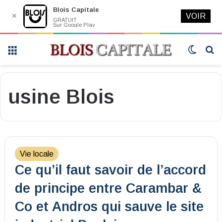
Blois Capitale
✕
VOIR
GRATUIT
Sur Google Play
Menu
Switch
R
skin
usine Blois
Vie locale
Ce qu’il faut savoir de l’accord
de principe entre Carambar &
Co et Andros qui sauve le site