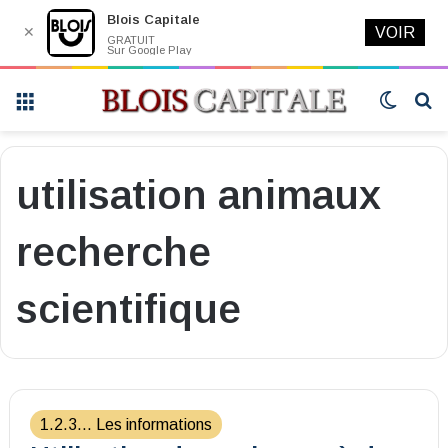
Blois Capitale
✕
VOIR
GRATUIT
Sur Google Play
Menu
Switch
R
skin
utilisation animaux
recherche
scientifique
1.2.3... Les informations