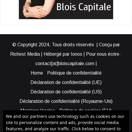
© Copyright 2024, Tous droits réservés | Conçu par
Richest Media | Hébergé par Ionos | Pour nous écrire :
contact[at]bloiscapitale.com |
Home
Politique de confidentialité
Déclaration de confidentialité (UE)
Déclaration de confidentialité (US)
Déclaration de confidentialité (Royaume-Uni)
Mentions légales
Politique de cookies (EU)
We and our partners use technology such as cookies on our
Cookie Policy (AUS)
Cookie Policy (US)
site to personalize content and ads, provide social media
features, and analyze our traffic. Click below to consent to
Qui sommes-nous ?
Participer à Blois Capitale