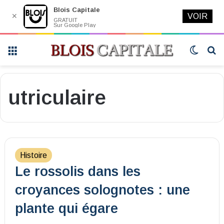
Blois Capitale
✕
VOIR
GRATUIT
Sur Google Play
Menu
Switch
R
skin
utriculaire
Histoire
Le rossolis dans les
croyances solognotes : une
plante qui égare