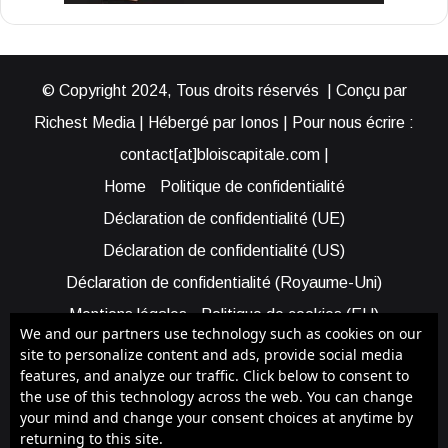
© Copyright 2024, Tous droits réservés | Conçu par
Richest Media | Hébergé par Ionos | Pour nous écrire :
contact[at]bloiscapitale.com |
Home
Politique de confidentialité
Déclaration de confidentialité (UE)
Déclaration de confidentialité (US)
Déclaration de confidentialité (Royaume-Uni)
Mentions légales
Politique de cookies (EU)
We and our partners use technology such as cookies on our
Cookie Policy (AUS)
Cookie Policy (US)
site to personalize content and ads, provide social media
features, and analyze our traffic. Click below to consent to
Qui sommes-nous ?
Participer à Blois Capitale
the use of this technology across the web. You can change
Bénéficier d’une assistance
your mind and change your consent choices at anytime by
returning to this site.