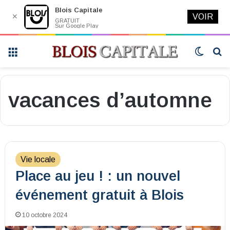
Blois Capitale
✕
VOIR
GRATUIT
Sur Google Play
Menu
Switch
R
skin
vacances d’automne
Vie locale
Place au jeu ! : un nouvel
événement gratuit à Blois
10 octobre 2024