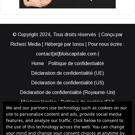
© Copyright 2024, Tous droits réservés | Conçu par
Richest Media | Hébergé par Ionos | Pour nous écrire :
contact[at]bloiscapitale.com |
Home
Politique de confidentialité
Déclaration de confidentialité (UE)
Déclaration de confidentialité (US)
Déclaration de confidentialité (Royaume-Uni)
Mentions légales
Politique de cookies (EU)
We and our partners use technology such as cookies on our
Cookie Policy (AUS)
Cookie Policy (US)
site to personalize content and ads, provide social media
features, and analyze our traffic. Click below to consent to
Qui sommes-nous ?
Participer à Blois Capitale
the use of this technology across the web. You can change
Bénéficier d’une assistance
your mind and change your consent choices at anytime by