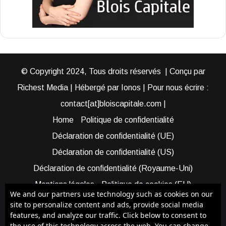
© Copyright 2024, Tous droits réservés | Conçu par
Richest Media | Hébergé par Ionos | Pour nous écrire :
contact[at]bloiscapitale.com |
Home
Politique de confidentialité
Déclaration de confidentialité (UE)
Déclaration de confidentialité (US)
Déclaration de confidentialité (Royaume-Uni)
Mentions légales
Politique de cookies (EU)
We and our partners use technology such as cookies on our
Cookie Policy (AUS)
Cookie Policy (US)
site to personalize content and ads, provide social media
features, and analyze our traffic. Click below to consent to
Qui sommes-nous ?
Participer à Blois Capitale
the use of this technology across the web. You can change