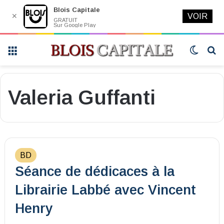
Blois Capitale
✕
VOIR
GRATUIT
Sur Google Play
Menu
Switch
R
skin
Valeria Guffanti
BD
Séance de dédicaces à la
Librairie Labbé avec Vincent
Henry