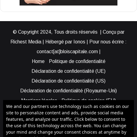
© Copyright 2024, Tous droits réservés | Conçu par
Richest Media | Hébergé par Ionos | Pour nous écrire :
contact[at]bloiscapitale.com |
Home
Politique de confidentialité
Déclaration de confidentialité (UE)
Déclaration de confidentialité (US)
Déclaration de confidentialité (Royaume-Uni)
Mentions légales
Politique de cookies (EU)
We and our partners use technology such as cookies on our
Cookie Policy (AUS)
Cookie Policy (US)
site to personalize content and ads, provide social media
features, and analyze our traffic. Click below to consent to
Qui sommes-nous ?
Participer à Blois Capitale
the use of this technology across the web. You can change
Bénéficier d’une assistance
your mind and change your consent choices at anytime by