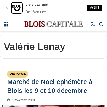
Blois Capitale
✕
VOIR
GRATUIT
Sur Google Play
Menu
Switch
R
skin
Valérie Lenay
Vie locale
Marché de Noël éphémère à
Blois les 9 et 10 décembre
16 novembre 2023