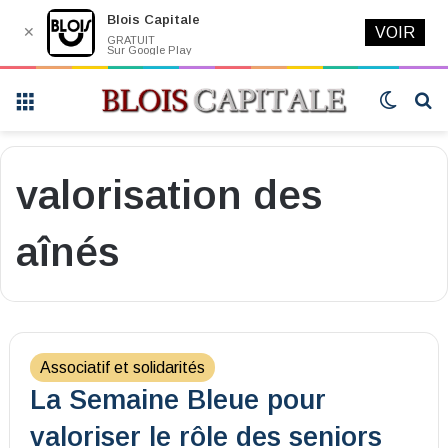
Blois Capitale
✕
VOIR
GRATUIT
Sur Google Play
Menu
Switch
R
skin
valorisation des
aînés
Associatif et solidarités
La Semaine Bleue pour
valoriser le rôle des seniors