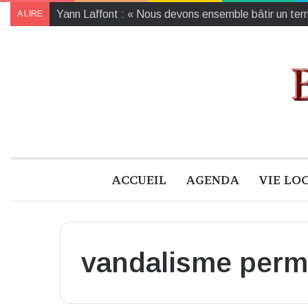
Yann Laffont : « Nous devons ensemble bâtir un territ
A LIRE
ACCUEIL
AGENDA
VIE LO
vandalisme perm