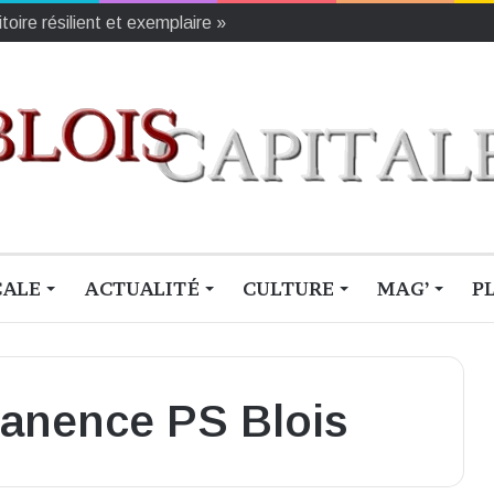
oire résilient et exemplaire »
CALE
ACTUALITÉ
CULTURE
MAG’
P
anence PS Blois