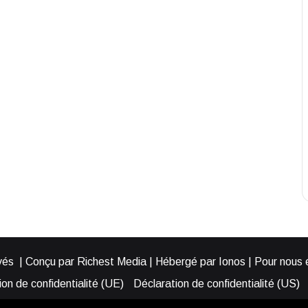
és | Conçu par Richest Media | Hébergé par Ionos | Pour nous éc
on de confidentialité (UE)
Déclaration de confidentialité (US)
ies (EU)
Cookie Policy (AUS)
Cookie Policy (US)
Qui somme