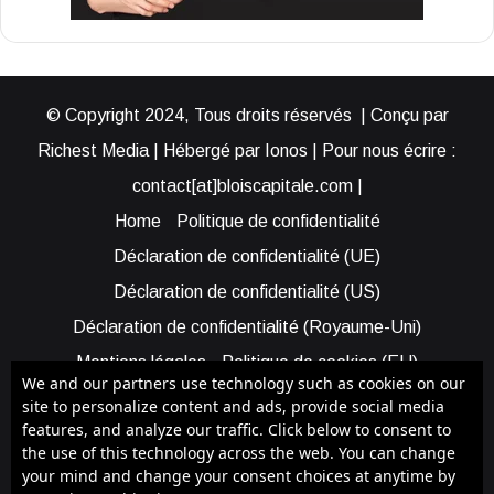
© Copyright 2024, Tous droits réservés | Conçu par
Richest Media | Hébergé par Ionos | Pour nous écrire :
contact[at]bloiscapitale.com |
Home
Politique de confidentialité
Déclaration de confidentialité (UE)
Déclaration de confidentialité (US)
Déclaration de confidentialité (Royaume-Uni)
Mentions légales
Politique de cookies (EU)
We and our partners use technology such as cookies on our
Cookie Policy (AUS)
Cookie Policy (US)
site to personalize content and ads, provide social media
features, and analyze our traffic. Click below to consent to
Qui sommes-nous ?
Participer à Blois Capitale
the use of this technology across the web. You can change
Bénéficier d’une assistance
your mind and change your consent choices at anytime by