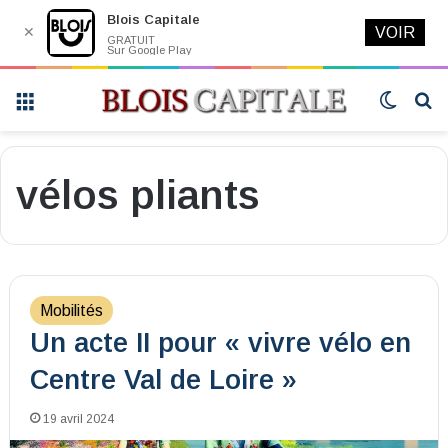
Blois Capitale
✕
VOIR
GRATUIT
Sur Google Play
Menu
Switch
R
skin
vélos pliants
Mobilités
Un acte II pour « vivre vélo en
Centre Val de Loire »
19 avril 2024