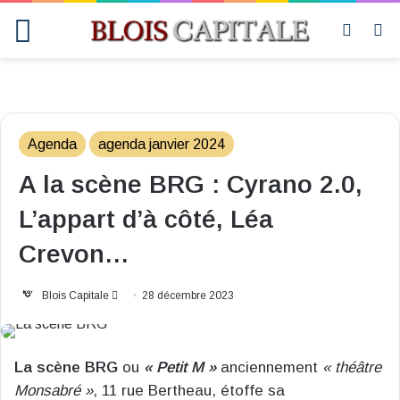
Menu
Switch
R
skin
Agenda
agenda janvier 2024
A la scène BRG : Cyrano 2.0,
L’appart d’à côté, Léa
Crevon…
Envoyer
Blois Capitale
28 décembre 2023
un
courriel
La scène BRG
ou
« Petit M »
anciennement
« théâtre
Monsabré »
, 11 rue Bertheau, étoffe sa