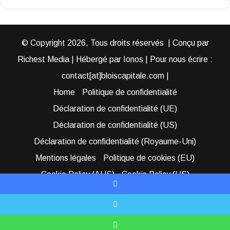
© Copyright 2026, Tous droits réservés | Conçu par
Richest Media | Hébergé par Ionos | Pour nous écrire :
contact[at]bloiscapitale.com |
Home
Politique de confidentialité
Déclaration de confidentialité (UE)
Déclaration de confidentialité (US)
Déclaration de confidentialité (Royaume-Uni)
Mentions légales
Politique de cookies (EU)
Cookie Policy (AUS)
Cookie Policy (US)
Qui sommes-nous ?
Participer à Blois Capitale
Facebook
Bénéficier d’une assistance
X