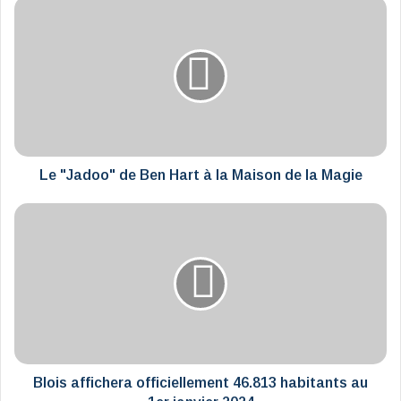
Le
"Jadoo"
de
Ben
Hart
à
la
Maison
de
la
Le "Jadoo" de Ben Hart à la Maison de la Magie
Magie
Blois
affichera
officiellement
46.813
habitants
au
1er
janvier
2024
Blois affichera officiellement 46.813 habitants au