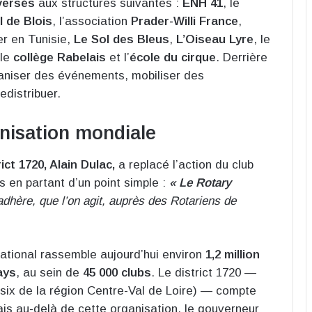
eversés
aux structures suivantes :
ENH 41
, le
 de Blois
, l’association
Prader-Willi France
,
er en Tunisie,
Le Sol des Bleus
,
L’Oiseau Lyre
, le
 le
collège Rabelais
et l’
école du cirque
. Derrière
rganiser des événements, mobiliser des
edistribuer.
nisation mondiale
ict 1720, Alain Dulac,
a replacé l’action du club
s en partant d’un point simple :
« Le Rotary
 adhère, que l’on agit, auprès des Rotariens de
ational rassemble aujourd’hui environ
1,2 million
ays
, au sein de
45 000 clubs
. Le district 1720 —
six de la région Centre-Val de Loire) — compte
ais au-delà de cette organisation, le gouverneur