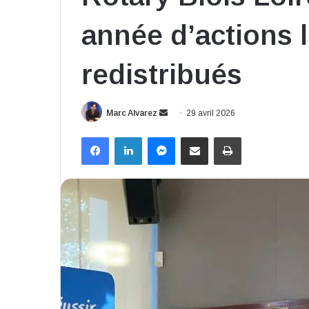
année d’actions l
redistribués
Envoyer
Marc Alvarez
29 avril 2026
un
Facebook
Linkedin
Messenger
Partager par email
Imprimer
courriel