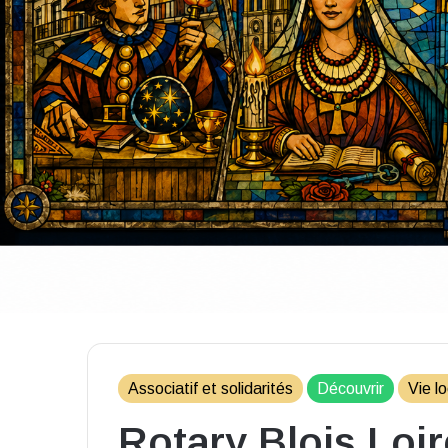
Associatif et solidarités
Découvrir
Vie l
Rotary Blois Loi