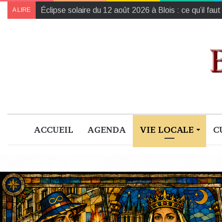
L’Harmonie de la région Centre-Val de Loire champ
A LIRE
ACCUEIL
AGENDA
VIE LOCALE
C