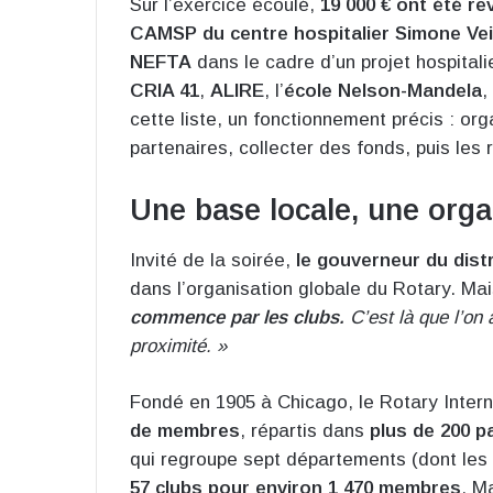
Sur l’exercice écoulé,
19 000 € ont été r
CAMSP du centre hospitalier Simone Veil
NEFTA
dans le cadre d’un projet hospitali
CRIA 41
,
ALIRE
, l’
école Nelson-Mandela
,
cette liste, un fonctionnement précis : o
partenaires, collecter des fonds, puis les r
Une base locale, une orga
Invité de la soirée,
le gouverneur du distr
dans l’organisation globale du Rotary. Mai
commence par les clubs.
C’est là que l’on
proximité. »
Fondé en 1905 à Chicago, le Rotary Intern
de membres
, répartis dans
plus de 200 p
qui regroupe sept départements (dont les 
57 clubs pour environ 1 470 membres
. M