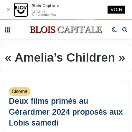
Blois Capitale
✕
VOIR
GRATUIT
Sur Google Play
Menu
Switch
R
skin
« Amelia’s Children »
Cinéma
Deux films primés au
Gérardmer 2024 proposés aux
Lobis samedi