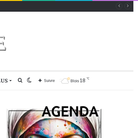
℃
LUS
Rechercher
Switch
18
Suivre
Blois
skin