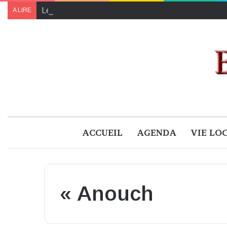
Le programme de « Faites pour le climat 2024 » à B
A LIRE
ACCUEIL
AGENDA
VIE LO
« Anouch