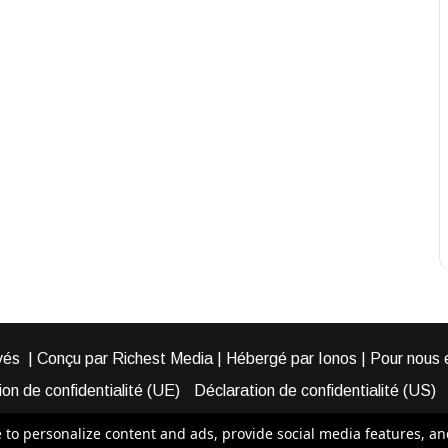
és | Conçu par Richest Media | Hébergé par Ionos | Pour nous éc
on de confidentialité (UE)
Déclaration de confidentialité (US)
ies (EU)
Cookie Policy (AUS)
Cookie Policy (US)
Qui somme
o personalize content and ads, provide social media features, and a