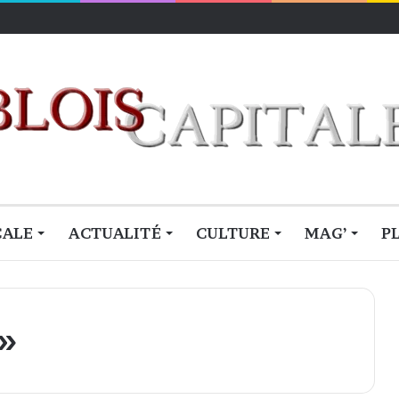
lois
CALE
ACTUALITÉ
CULTURE
MAG’
P
 »