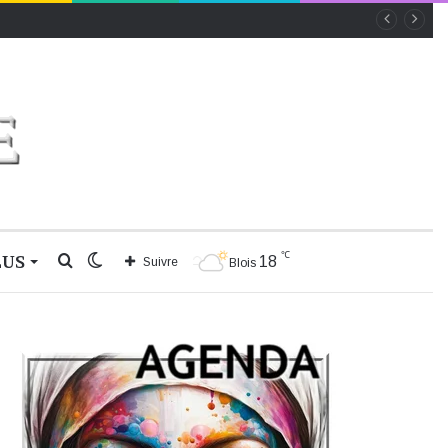
℃
LUS
Rechercher
Switch
18
Suivre
Blois
skin