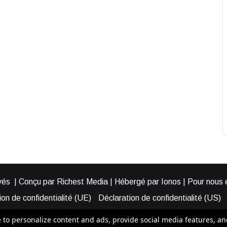
és | Conçu par Richest Media | Hébergé par Ionos | Pour nous éc
on de confidentialité (UE)
Déclaration de confidentialité (US)
ies (EU)
Cookie Policy (AUS)
Cookie Policy (US)
Qui somme
o personalize content and ads, provide social media features, and a