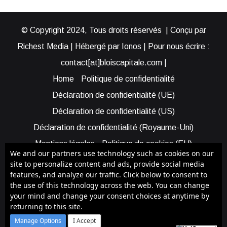
© Copyright 2024, Tous droits réservés | Conçu par
Richest Media | Hébergé par Ionos | Pour nous écrire :
contact[at]bloiscapitale.com |
Home
Politique de confidentialité
Déclaration de confidentialité (UE)
Déclaration de confidentialité (US)
Déclaration de confidentialité (Royaume-Uni)
Mentions légales
Politique de cookies (EU)
We and our partners use technology such as cookies on our
Cookie Policy (AUS)
Cookie Policy (US)
site to personalize content and ads, provide social media
features, and analyze our traffic. Click below to consent to
Qui sommes-nous ?
Participer à Blois Capitale
the use of this technology across the web. You can change
Bénéficier d’une assistance
your mind and change your consent choices at anytime by
returning to this site.
Facebook
X
YouTube
Instagram
RSS
Manage Options
I Accept