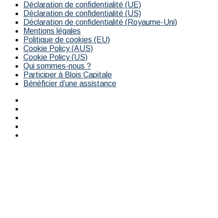
Déclaration de confidentialité (UE)
Déclaration de confidentialité (US)
Déclaration de confidentialité (Royaume-Uni)
Mentions légales
Politique de cookies (EU)
Cookie Policy (AUS)
Cookie Policy (US)
Qui sommes-nous ?
Participer à Blois Capitale
Bénéficier d’une assistance
Facebook
YouTube
Instagram
RSS
Bluesky
Bouton
retour
en
haut
de
la
page