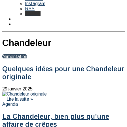
Instagram
RSS
Bluesky
Switch
skin
Rechercher
Chandeleur
Alimentation
Quelques idées pour une Chandeleur
originale
29 janvier 2025
Lire la suite »
Agenda
La Chandeleur, bien plus qu’une
affaire de crêpes