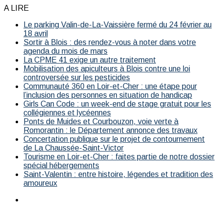
A LIRE
Le parking Valin-de-La-Vaissière fermé du 24 février au
18 avril
Sortir à Blois : des rendez-vous à noter dans votre
agenda du mois de mars
La CPME 41 exige un autre traitement
Mobilisation des apiculteurs à Blois contre une loi
controversée sur les pesticides
Communauté 360 en Loir-et-Cher : une étape pour
l’inclusion des personnes en situation de handicap
Girls Can Code : un week-end de stage gratuit pour les
collégiennes et lycéennes
Ponts de Muides et Courbouzon, voie verte à
Romorantin : le Département annonce des travaux
Concertation publique sur le projet de contournement
de La Chaussée-Saint-Victor
Tourisme en Loir-et-Cher : faites partie de notre dossier
spécial hébergements
Saint-Valentin : entre histoire, légendes et tradition des
amoureux
Menu