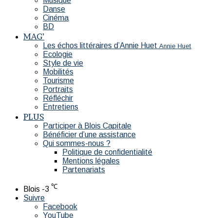
Musique
Danse
Cinéma
BD
MAG’
Les échos littéraires d’Annie Huet
Annie Huet
Ecologie
Style de vie
Mobilités
Tourisme
Portraits
Réfléchir
Entretiens
PLUS
Participer à Blois Capitale
Bénéficier d’une assistance
Qui sommes-nous ?
Politique de confidentialité
Mentions légales
Partenariats
℃
Blois
-3
Suivre
Facebook
YouTube