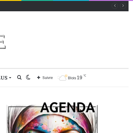
℃
LUS
Rechercher
Switch
19
Suivre
Blois
skin