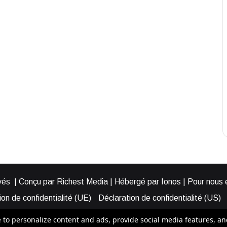
és | Conçu par Richest Media | Hébergé par Ionos | Pour nous éc
on de confidentialité (UE)
Déclaration de confidentialité (US)
ies (EU)
Cookie Policy (AUS)
Cookie Policy (US)
Qui somme
o personalize content and ads, provide social media features, and a