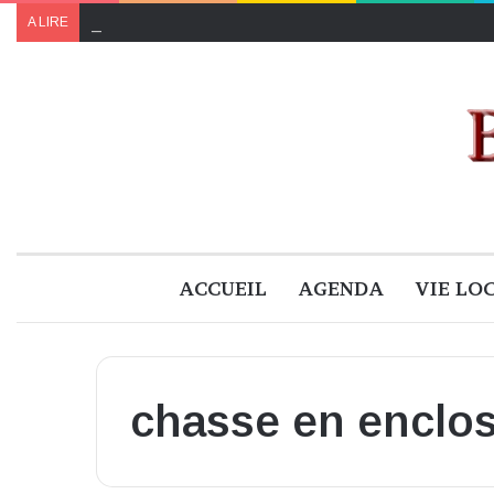
Le programme de « Faites pour le climat 2024 » à B
A LIRE
ACCUEIL
AGENDA
VIE LO
chasse en enclo