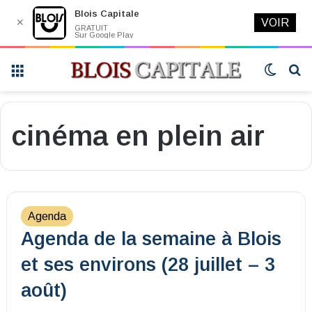
Blois Capitale
✕
VOIR
GRATUIT
Sur Google Play
Menu
Switch
R
skin
cinéma en plein air
Agenda
Agenda de la semaine à Blois
et ses environs (28 juillet – 3
août)