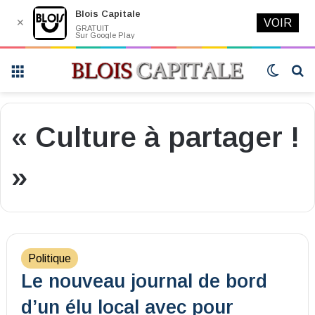
Blois Capitale
✕
VOIR
GRATUIT
Sur Google Play
Menu
Switch
R
skin
« Culture à partager !
»
Politique
Le nouveau journal de bord
d’un élu local avec pour