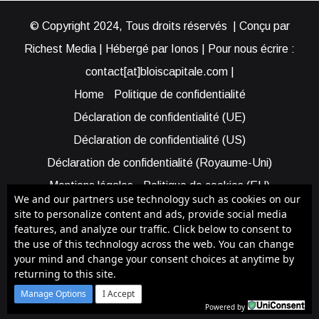
© Copyright 2024, Tous droits réservés | Conçu par
Richest Media | Hébergé par Ionos | Pour nous écrire :
contact[at]bloiscapitale.com |
Home
Politique de confidentialité
Déclaration de confidentialité (UE)
Déclaration de confidentialité (US)
Déclaration de confidentialité (Royaume-Uni)
Mentions légales
Politique de cookies (EU)
We and our partners use technology such as cookies on our
Cookie Policy (AUS)
Cookie Policy (US)
site to personalize content and ads, provide social media
features, and analyze our traffic. Click below to consent to
Qui sommes-nous ?
Participer à Blois Capitale
the use of this technology across the web. You can change
Bénéficier d’une assistance
your mind and change your consent choices at anytime by
returning to this site.
Facebook
X
YouTube
Instagram
RSS
Manage Options
I Accept
Powered by