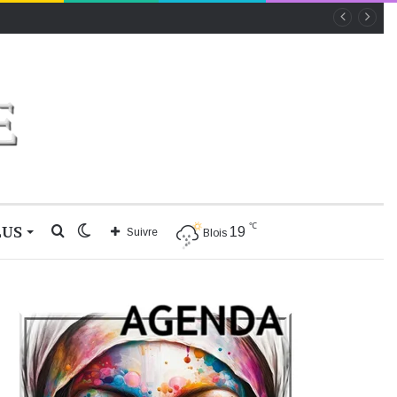
℃
LUS
Rechercher
Switch
19
Suivre
Blois
skin