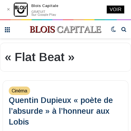
Blois Capitale
✕
VOIR
GRATUIT
Sur Google Play
Menu
Switch
R
skin
« Flat Beat »
Cinéma
Quentin Dupieux « poète de
l’absurde » à l’honneur aux
Lobis