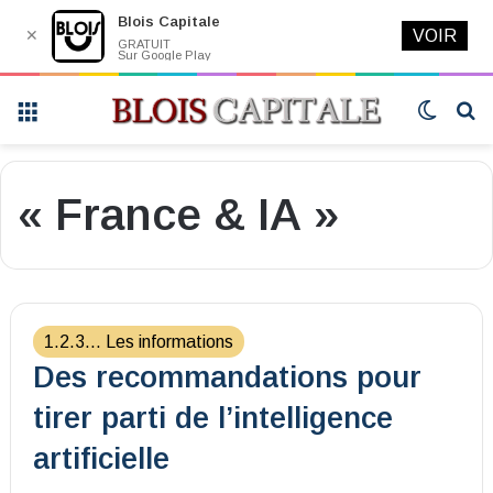
Blois Capitale
✕
VOIR
GRATUIT
Sur Google Play
Menu
Switch
R
skin
« France & IA »
1.2.3... Les informations
Des recommandations pour
tirer parti de l’intelligence
artificielle