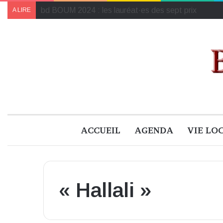
Le programme de « Faites pour le climat 2024 » à B
A LIRE
ACCUEIL
AGENDA
VIE LO
« Hallali »