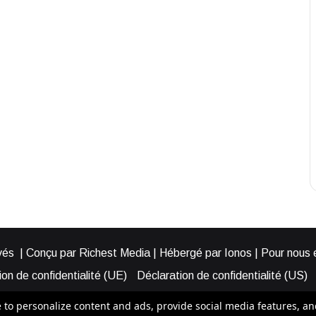
és | Conçu par Richest Media | Hébergé par Ionos | Pour nous éc
on de confidentialité (UE)
Déclaration de confidentialité (US)
ies (EU)
Cookie Policy (AUS)
Cookie Policy (US)
Qui somme
o personalize content and ads, provide social media features, and a