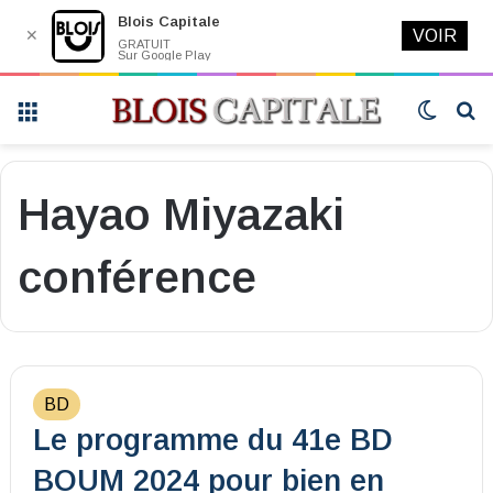
Blois Capitale
✕
VOIR
GRATUIT
Sur Google Play
Menu
Switch
R
skin
Hayao Miyazaki
conférence
BD
Le programme du 41e BD
BOUM 2024 pour bien en