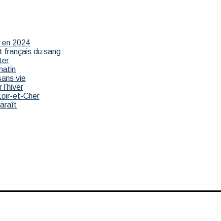
r en 2024
t français du sang
ter
matin
sans vie
 l’hiver
Loir-et-Cher
paraît