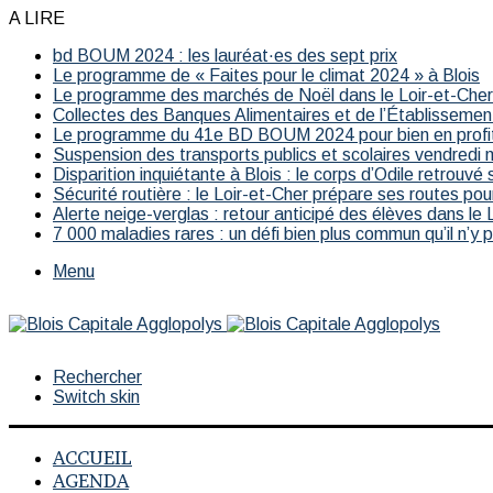
A LIRE
bd BOUM 2024 : les lauréat·es des sept prix
Le programme de « Faites pour le climat 2024 » à Blois
Le programme des marchés de Noël dans le Loir-et-Che
Collectes des Banques Alimentaires et de l’Établissemen
Le programme du 41e BD BOUM 2024 pour bien en profi
Suspension des transports publics et scolaires vendredi 
Disparition inquiétante à Blois : le corps d’Odile retrouvé 
Sécurité routière : le Loir-et-Cher prépare ses routes pour
Alerte neige-verglas : retour anticipé des élèves dans le 
7 000 maladies rares : un défi bien plus commun qu’il n’y 
Menu
Rechercher
Switch skin
ACCUEIL
AGENDA