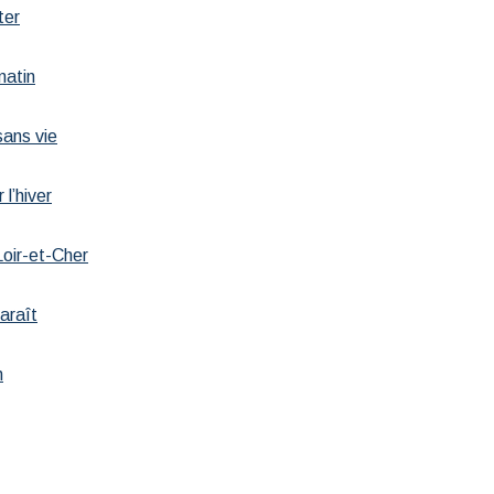
ter
matin
sans vie
 l’hiver
Loir-et-Cher
paraît
n