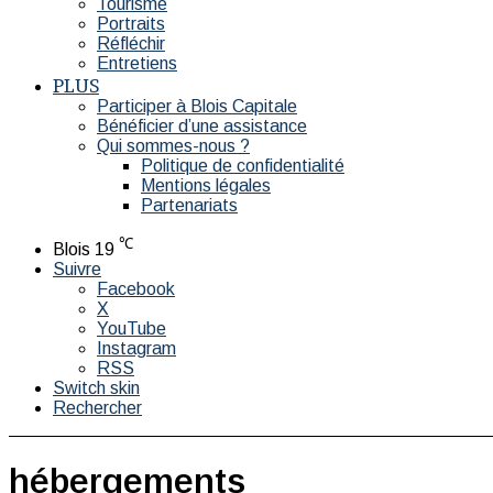
Tourisme
Portraits
Réfléchir
Entretiens
PLUS
Participer à Blois Capitale
Bénéficier d’une assistance
Qui sommes-nous ?
Politique de confidentialité
Mentions légales
Partenariats
℃
Blois
19
Suivre
Facebook
X
YouTube
Instagram
RSS
Switch skin
Rechercher
hébergements