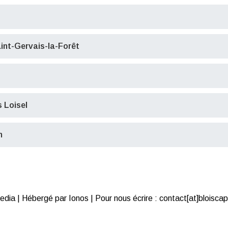
int-Gervais-la-Forêt
 Loisel
n
ia | Hébergé par Ionos | Pour nous écrire : contact[at]bloiscap