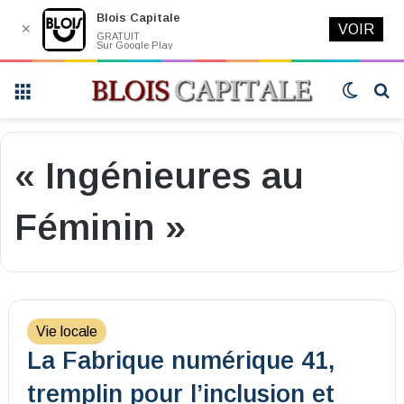
Blois Capitale
✕
VOIR
GRATUIT
Sur Google Play
Menu
Switch
R
skin
« Ingénieures au
Féminin »
Vie locale
La Fabrique numérique 41,
tremplin pour l’inclusion et