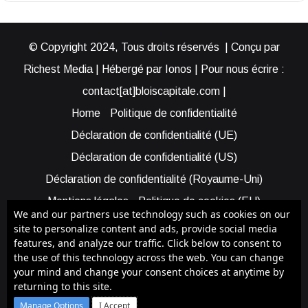
© Copyright 2024, Tous droits réservés | Conçu par
Richest Media | Hébergé par Ionos | Pour nous écrire :
contact[at]bloiscapitale.com |
Home
Politique de confidentialité
Déclaration de confidentialité (UE)
Déclaration de confidentialité (US)
Déclaration de confidentialité (Royaume-Uni)
Mentions légales
Politique de cookies (EU)
We and our partners use technology such as cookies on our
Cookie Policy (AUS)
Cookie Policy (US)
site to personalize content and ads, provide social media
features, and analyze our traffic. Click below to consent to
Qui sommes-nous ?
Participer à Blois Capitale
the use of this technology across the web. You can change
Bénéficier d’une assistance
your mind and change your consent choices at anytime by
returning to this site.
Facebook
X
YouTube
Instagram
RSS
Manage Options
I Accept