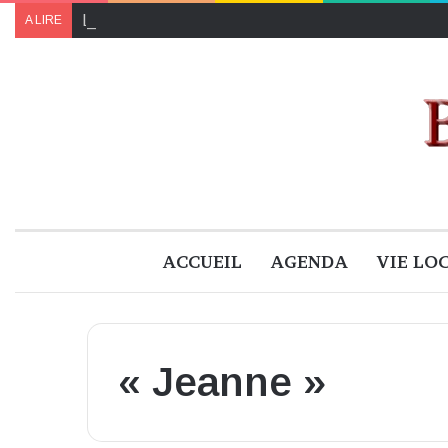
Le programme de « Faites pour le climat 2024 » à B
A LIRE
ACCUEIL
AGENDA
VIE LO
« Jeanne »