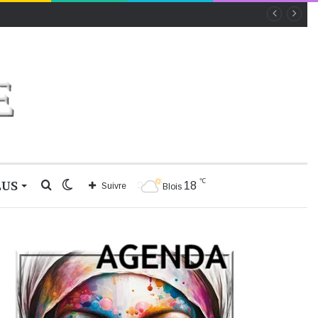
℃
LUS
Rechercher
Switch
18
Suivre
Blois
skin