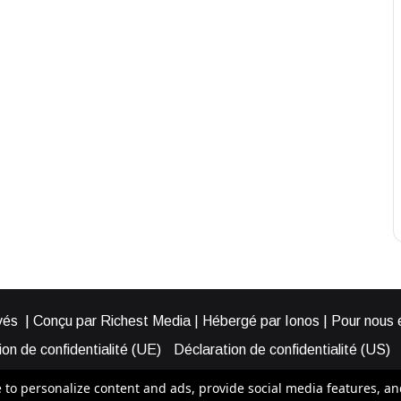
és | Conçu par Richest Media | Hébergé par Ionos | Pour nous éc
on de confidentialité (UE)
Déclaration de confidentialité (US)
ies (EU)
Cookie Policy (AUS)
Cookie Policy (US)
Qui somme
o personalize content and ads, provide social media features, and a