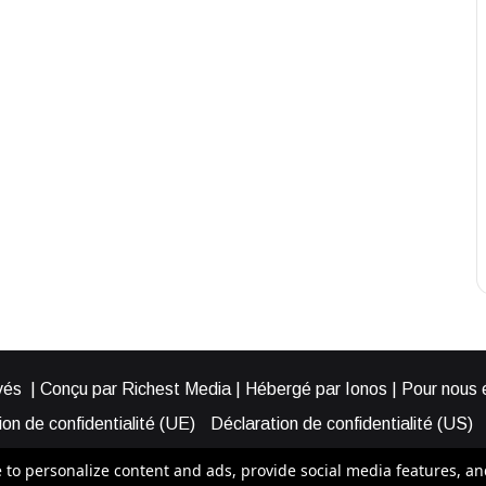
és | Conçu par Richest Media | Hébergé par Ionos | Pour nous éc
on de confidentialité (UE)
Déclaration de confidentialité (US)
ies (EU)
Cookie Policy (AUS)
Cookie Policy (US)
Qui somme
o personalize content and ads, provide social media features, and a