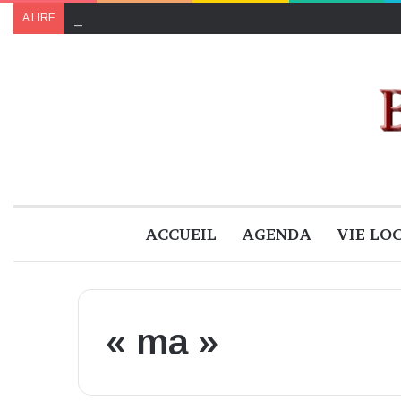
Le programme de « Faites pour le climat 2024 » à B
A LIRE
ACCUEIL
AGENDA
VIE LO
« ma »