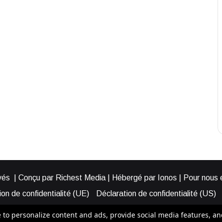
és | Conçu par Richest Media | Hébergé par Ionos | Pour nous éc
on de confidentialité (UE)
Déclaration de confidentialité (US)
ies (EU)
Cookie Policy (AUS)
Cookie Policy (US)
Qui somme
o personalize content and ads, provide social media features, and a