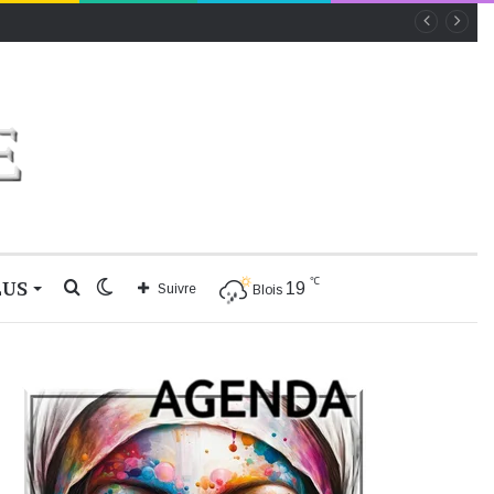
℃
LUS
Rechercher
Switch
19
Suivre
Blois
skin