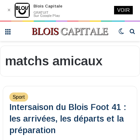
Blois Capitale
✕
VOIR
GRATUIT
Sur Google Play
Menu
Switch
R
skin
matchs amicaux
Sport
Intersaison du Blois Foot 41 :
les arrivées, les départs et la
préparation