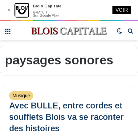
Blois Capitale
✕
VOIR
GRATUIT
Sur Google Play
Menu
Switch
R
skin
paysages sonores
Musique
Avec BULLE, entre cordes et
soufflets Blois va se raconter
des histoires