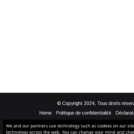
© Copyright 2024, Tous droits réserv
Home
Politique de confidentialité
Déclarati
Mentions légales
Politique de cook
We and our partners use technology such as cookies on our site t
technology across the web. You can change your mind and chang