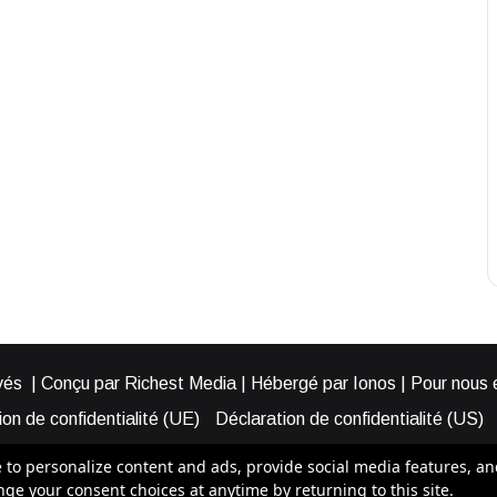
és | Conçu par Richest Media | Hébergé par Ionos | Pour nous éc
on de confidentialité (UE)
Déclaration de confidentialité (US)
ies (EU)
Cookie Policy (AUS)
Cookie Policy (US)
Qui somme
o personalize content and ads, provide social media features, and a
e your consent choices at anytime by returning to this site.
Bénéficier d’une assistance