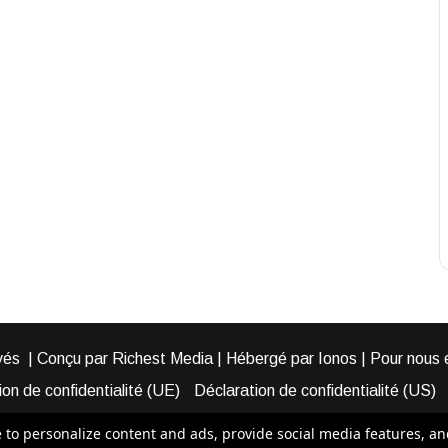
és | Conçu par Richest Media | Hébergé par Ionos | Pour nous éc
on de confidentialité (UE)
Déclaration de confidentialité (US)
ies (EU)
Cookie Policy (AUS)
Cookie Policy (US)
Qui somme
o personalize content and ads, provide social media features, and a