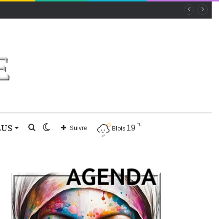
℃
LUS
Rechercher
Switch
19
Suivre
Blois
skin