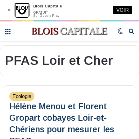
Blois Capitale
✕
VOIR
GRATUIT
Sur Google Play
Menu
Switch
R
skin
PFAS Loir et Cher
Ecologie
Hélène Menou et Florent
Gropart cobayes Loir-et-
Chériens pour mesurer les