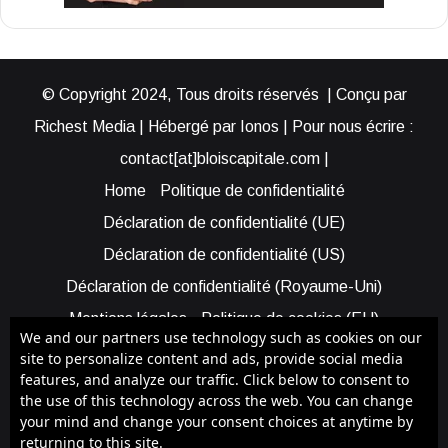
© Copyright 2024, Tous droits réservés | Conçu par
Richest Media | Hébergé par Ionos | Pour nous écrire :
contact[at]bloiscapitale.com |
Home
Politique de confidentialité
Déclaration de confidentialité (UE)
Déclaration de confidentialité (US)
Déclaration de confidentialité (Royaume-Uni)
Mentions légales
Politique de cookies (EU)
We and our partners use technology such as cookies on our
Cookie Policy (AUS)
Cookie Policy (US)
site to personalize content and ads, provide social media
features, and analyze our traffic. Click below to consent to
Qui sommes-nous ?
Participer à Blois Capitale
the use of this technology across the web. You can change
Bénéficier d’une assistance
your mind and change your consent choices at anytime by
returning to this site.