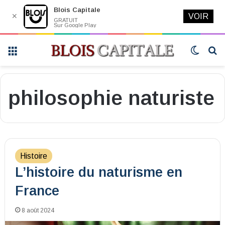
Blois Capitale
✕
VOIR
GRATUIT
Sur Google Play
Menu
Switch
R
skin
philosophie naturiste
Histoire
L’histoire du naturisme en
France
8 août 2024