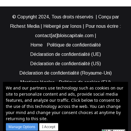
© Copyright 2024, Tous droits réservés | Conçu par
Richest Media | Hébergé par Ionos | Pour nous écrire :
contact[at]bloiscapitale.com |
Home
Politique de confidentialité
Déclaration de confidentialité (UE)
Déclaration de confidentialité (US)
Déclaration de confidentialité (Royaume-Uni)
Mentions légales
Politique de cookies (EU)
We and our partners use technology such as cookies on our
Cookie Policy (AUS)
Cookie Policy (US)
site to personalize content and ads, provide social media
features, and analyze our traffic. Click below to consent to
Qui sommes-nous ?
Participer à Blois Capitale
the use of this technology across the web. You can change
Bénéficier d’une assistance
your mind and change your consent choices at anytime by
returning to this site.
Facebook
X
YouTube
Instagram
RSS
Manage Options
I Accept