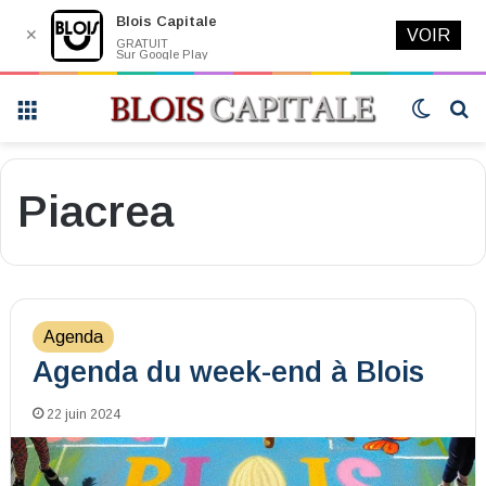
Blois Capitale
✕
VOIR
GRATUIT
Sur Google Play
Menu
Switch
R
skin
Piacrea
Agenda
Agenda du week-end à Blois
22 juin 2024