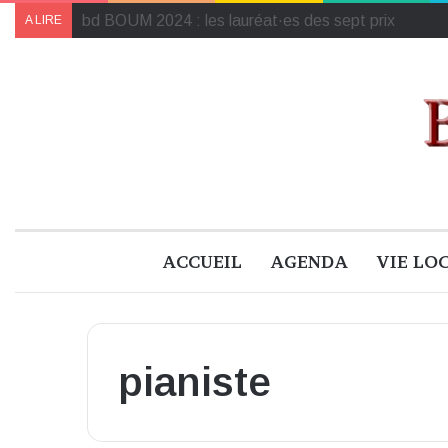
Le programme de « Faites pour le climat 2024 » à B
A LIRE
ACCUEIL
AGENDA
VIE LO
pianiste