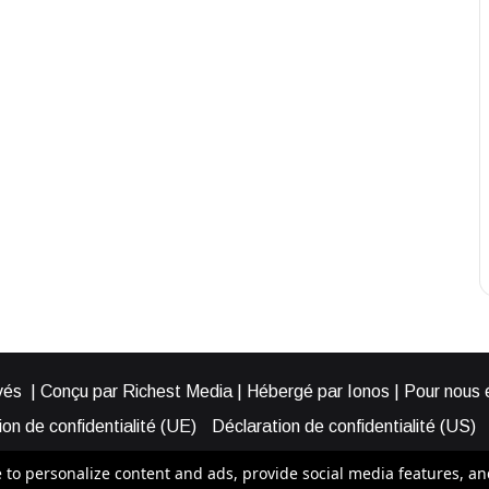
és | Conçu par Richest Media | Hébergé par Ionos | Pour nous éc
on de confidentialité (UE)
Déclaration de confidentialité (US)
ies (EU)
Cookie Policy (AUS)
Cookie Policy (US)
Qui somme
o personalize content and ads, provide social media features, and a