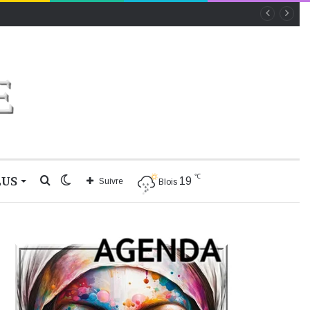
℃
LUS
Rechercher
Switch
19
Suivre
Blois
skin