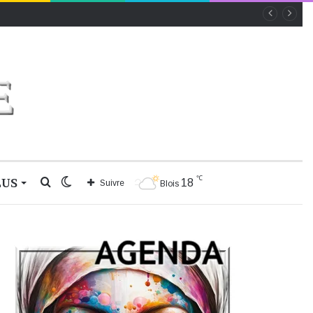
℃
LUS
Rechercher
Switch
18
Suivre
Blois
skin