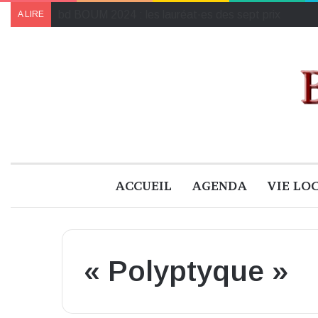
Le programme de « Faites pour le climat 2024 » à B
A LIRE
ACCUEIL
AGENDA
VIE LO
« Polyptyque »