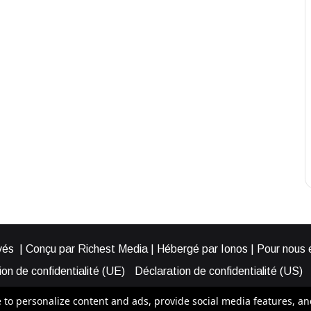
és | Conçu par Richest Media | Hébergé par Ionos | Pour nous éc
on de confidentialité (UE)
Déclaration de confidentialité (US)
ies (EU)
Cookie Policy (AUS)
Cookie Policy (US)
Qui somme
o personalize content and ads, provide social media features, and a