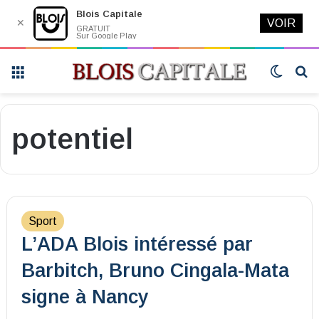
Blois Capitale
✕
VOIR
GRATUIT
Sur Google Play
Menu
Switch
R
skin
potentiel
Sport
L’ADA Blois intéressé par
Barbitch, Bruno Cingala-Mata
signe à Nancy