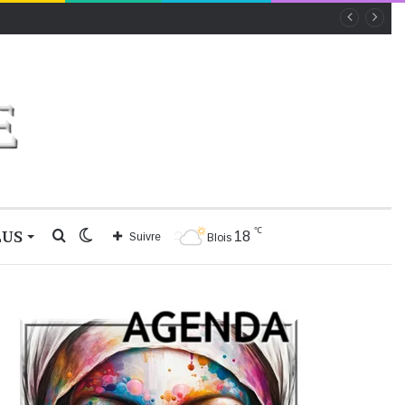
℃
LUS
Rechercher
Switch
18
Suivre
Blois
skin