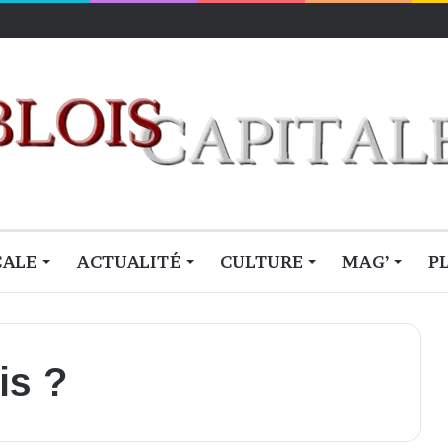
lois
CALE
ACTUALITÉ
CULTURE
MAG’
P
is ?