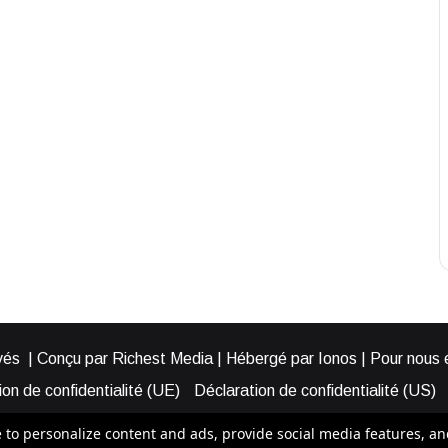
és | Conçu par Richest Media | Hébergé par Ionos | Pour nous éc
on de confidentialité (UE)
Déclaration de confidentialité (US)
ies (EU)
Cookie Policy (AUS)
Cookie Policy (US)
Qui somme
o personalize content and ads, provide social media features, and a