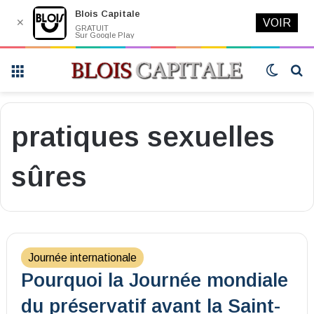
Blois Capitale
✕
VOIR
GRATUIT
Sur Google Play
Menu
Switch
R
skin
pratiques sexuelles
sûres
Journée internationale
Pourquoi la Journée mondiale
du préservatif avant la Saint-