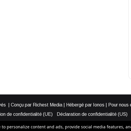
és | Conçu par Richest Media | Hébergé par Ionos | Pour nous éc
on de confidentialité (UE)
Déclaration de confidentialité (US)
ies (EU)
Cookie Policy (AUS)
Cookie Policy (US)
Qui somme
o personalize content and ads, provide social media features, and a