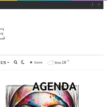
℃
LUS
Rechercher
Switch
18
Suivre
Blois
skin