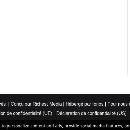
és | Conçu par Richest Media | Hébergé par Ionos | Pour nous éc
on de confidentialité (UE)
Déclaration de confidentialité (US)
ies (EU)
Cookie Policy (AUS)
Cookie Policy (US)
Qui somme
o personalize content and ads, provide social media features, and a