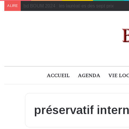
Le programme de « Faites pour le climat 2024 » à B
A LIRE
ACCUEIL
AGENDA
VIE LO
préservatif inter