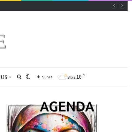
℃
LUS
Rechercher
Switch
18
Suivre
Blois
skin