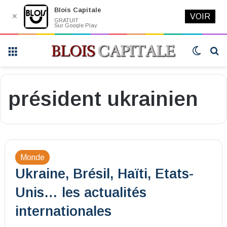
Blois Capitale
✕
VOIR
GRATUIT
Sur Google Play
Menu
Switch
R
skin
président ukrainien
Monde
Ukraine, Brésil, Haïti, Etats-
Unis… les actualités
internationales