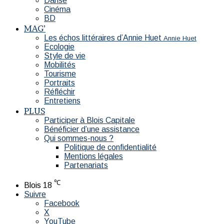
Danse
Cinéma
BD
MAG’
Les échos littéraires d’Annie Huet
Annie Huet
Ecologie
Style de vie
Mobilités
Tourisme
Portraits
Réfléchir
Entretiens
PLUS
Participer à Blois Capitale
Bénéficier d’une assistance
Qui sommes-nous ?
Politique de confidentialité
Mentions légales
Partenariats
℃
Blois
18
Suivre
Facebook
X
YouTube