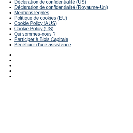
Déclaration de confidentialité (US)
Déclaration de confidentialité (Royaume-Uni)
Mentions légales
Politique de cookies (EU)
Cookie Policy (AUS)
Cookie Policy (US)
Qui sommes-nous ?
Participer à Blois Capitale
Bénéficier d’une assistance
Facebook
X
YouTube
Instagram
RSS
Bouton
retour
en
haut
de
la
page