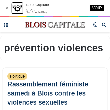
Blois Capitale
✕
VOIR
GRATUIT
Sur Google Play
Menu
Switch
R
skin
prévention violences
Politique
Rassemblement féministe
samedi à Blois contre les
violences sexuelles