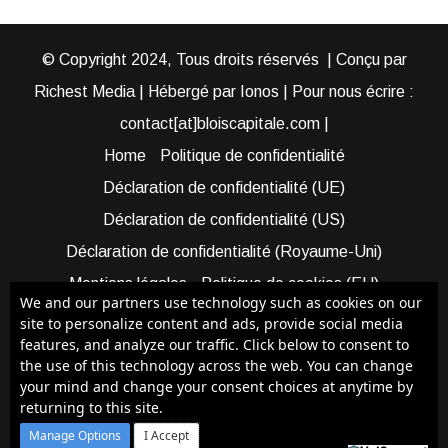
© Copyright 2024, Tous droits réservés | Conçu par
Richest Media | Hébergé par Ionos | Pour nous écrire :
contact[at]bloiscapitale.com |
Home
Politique de confidentialité
Déclaration de confidentialité (UE)
Déclaration de confidentialité (US)
Déclaration de confidentialité (Royaume-Uni)
Mentions légales
Politique de cookies (EU)
We and our partners use technology such as cookies on our
Cookie Policy (AUS)
Cookie Policy (US)
site to personalize content and ads, provide social media
features, and analyze our traffic. Click below to consent to
Qui sommes-nous ?
Participer à Blois Capitale
the use of this technology across the web. You can change
Bénéficier d’une assistance
your mind and change your consent choices at anytime by
returning to this site.
Facebook
X
YouTube
Instagram
RSS
Manage Options
I Accept