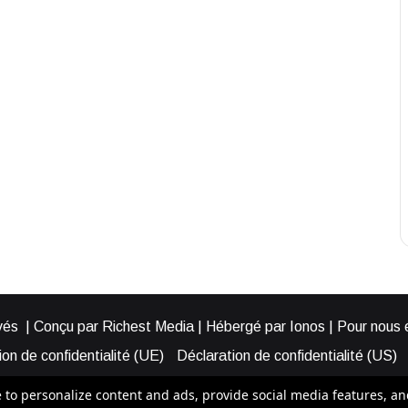
és | Conçu par Richest Media | Hébergé par Ionos | Pour nous éc
on de confidentialité (UE)
Déclaration de confidentialité (US)
ies (EU)
Cookie Policy (AUS)
Cookie Policy (US)
Qui somme
o personalize content and ads, provide social media features, and a