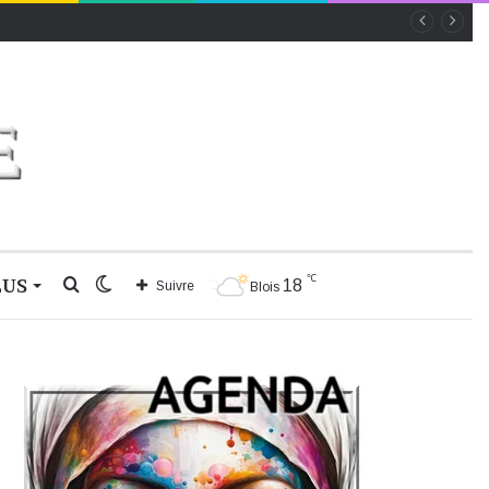
℃
LUS
Rechercher
Switch
18
Suivre
Blois
skin