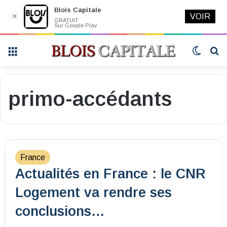
Blois Capitale
✕
VOIR
GRATUIT
Sur Google Play
Menu
Switch
R
skin
primo-accédants
France
Actualités en France : le CNR
Logement va rendre ses
conclusions…